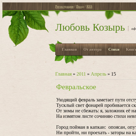
Регистрация
/
Вход
/
RSS
Любовь Козырь
оф
Главная
От автора
Стихи
Книг
Главная
»
2011
»
Апрель
»
15
Февральское
Уходящий февраль заметает пути отст
Тусклый свет фонарей пробивается скв
От зимы не сбежать: я, заложник её н
На измятом листе сочиняю стихи нев
Город пойман в капкан: опоясан, опу
Ни пройти, ни проехать - заторы на к