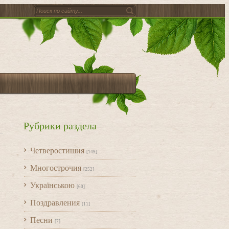
Рубрики раздела
Четверостишия
[149]
Многострочия
[252]
Українською
[60]
Поздравления
[11]
Песни
[7]