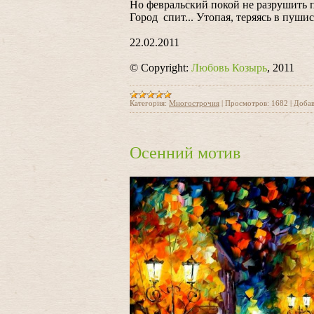
Но февральский покой не разрушить 
Город спит... Утопая, теряясь в пушис
22.02.2011
© Copyright:
Любовь Козырь
, 2011
Категория:
Многострочия
|
Просмотров:
1682
|
Добав
Осенний мотив