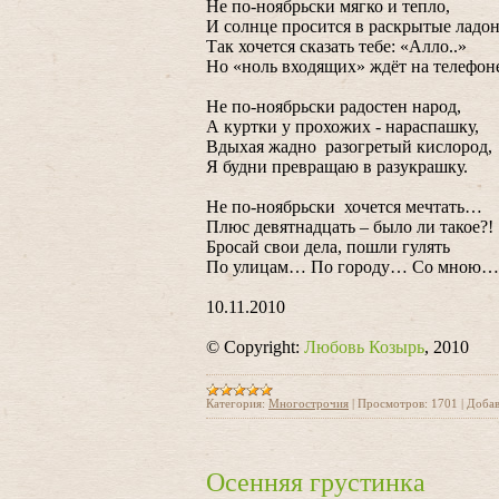
Не по-ноябрьски мягко и тепло,
И солнце просится в раскрытые ладон
Так хочется сказать тебе: «Алло..»
Но «ноль входящих» ждёт на телефон
Не по-ноябрьски радостен народ,
А куртки у прохожих - нараспашку,
Вдыхая жадно разогретый кислород,
Я будни превращаю в разукрашку.
Не по-ноябрьски хочется мечтать…
Плюс девятнадцать – было ли такое?!
Бросай свои дела, пошли гулять
По улицам… По городу… Со мною…
10.11.2010
© Copyright:
Любовь Козырь
, 2010
Категория:
Многострочия
|
Просмотров:
1701
|
Добав
Осенняя грустинка