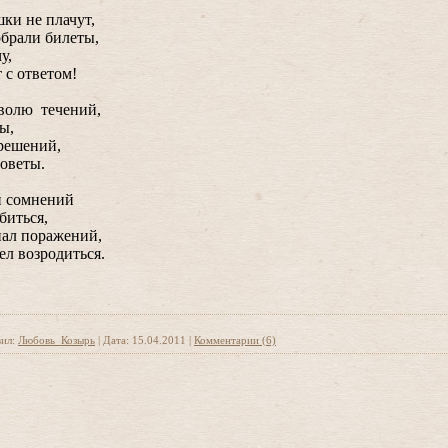
шки не плачут,
обрали билеты,
у,
 с ответом!
 волю течений,
ы,
решений,
советы.
й сомнений
биться,
знал поражений,
мел возродиться.
ил:
Любовь_Козырь
|
Дата:
15.04.2011
|
Комментарии (6)