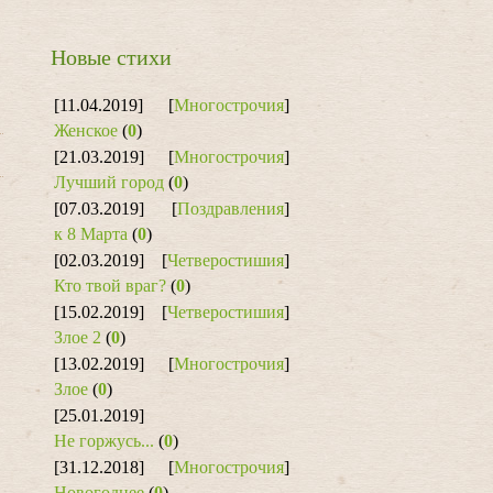
Новые стихи
[11.04.2019]
[
Многострочия
]
Женское
(
0
)
[21.03.2019]
[
Многострочия
]
Лучший город
(
0
)
[07.03.2019]
[
Поздравления
]
к 8 Марта
(
0
)
[02.03.2019]
[
Четверостишия
]
Кто твой враг?
(
0
)
[15.02.2019]
[
Четверостишия
]
Злое 2
(
0
)
[13.02.2019]
[
Многострочия
]
Злое
(
0
)
[25.01.2019]
Не горжусь...
(
0
)
[31.12.2018]
[
Многострочия
]
Новогоднее
(
0
)