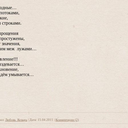
олодные…
потоками,
кие,
 строками.
 прощения
 простужены,
 значения,
ущим меж лужами…
вление!!!
 издевается…
хновение,
ождём умывается…
ил:
Любовь_Козырь
|
Дата:
15.04.2011
|
Комментарии (2)