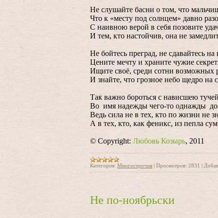
Не слушайте басни о том, что мальчи
Что к «месту под солнцем» давно раз
С наивною верой в себя позовите удач
И тем, кто настойчив, она не замедлит
Не бойтесь преград, не сдавайтесь на
Цените мечту и храните чужие секрет
Ищите своё, среди сотни возможных 
И знайте, что грозное небо щедро на 
Так важно бороться с нависшею туче
Во имя надежды чего-то однажды до
Ведь сила не в тех, кто по жизни не 
А в тех, кто, как феникс, из пепла су
© Copyright:
Любовь Козырь
, 2011
Категория:
Многострочия
|
Просмотров:
2831
|
Добав
Не по-ноябрьски