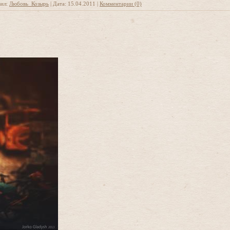
ил:
Любовь_Козырь
|
Дата:
15.04.2011
|
Комментарии (0)