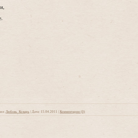
и,
е.
ил:
Любовь_Козырь
|
Дата:
15.04.2011
|
Комментарии (0)