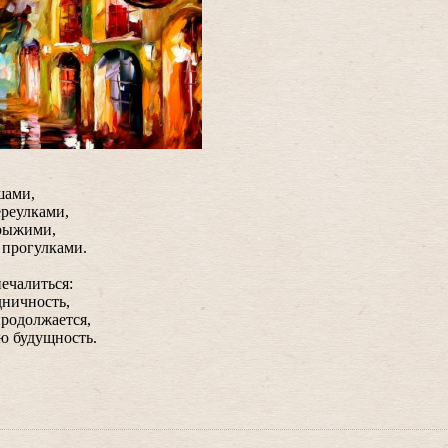
шами,
ереулками,
 рыжими,
 прогулками.
печалиться:
дничность,
продолжается,
ю будущность.