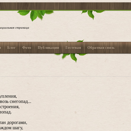
ициальная страница
и
Блог
Фото
Публикации
Гостевая
Обратная связь
упления,
озь снегопад...
астроения,
попад.
тан дорогами,
аждом шагу,