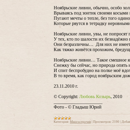
Ноябрьские ливни, обычно, особо х
Врываясь под зонтик своими косыми 
Пугают мечты о тепле, без того одино
Которые рвутся в тетрадку неровными
Ноябрьские ливни, увы, не попросят
У тех, кто по шалости их безнадёжно
Они безразличны… Для них не имеет
Как тяжко живётся прохожим, бред
Ноябрьские ливни… Такое смешное я
Снежку бы сейчас, но природа опять
И спит беспробудно на полке моё вдо
В то время, как город ноябрьским д
23.11.2010 г.
© Copyright:
Любовь Козырь
, 2010
_____________________
Фото - © Гладыш Юрий
Категория:
Многострочия
|
Просмотров:
2190
|
Добав