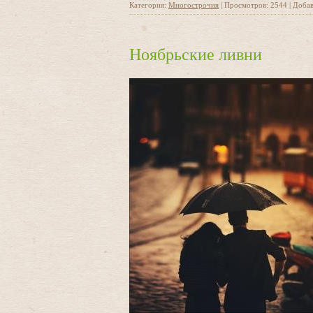
Категория:
Многострочия
|
Просмотров:
2544
|
Добав
Ноябрьские ливни