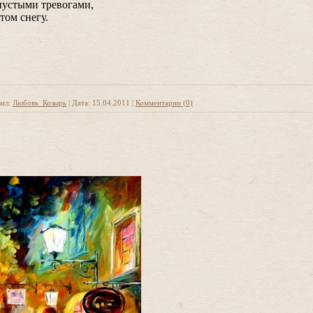
пустыми тревогами,
том снегу.
ил:
Любовь_Козырь
|
Дата:
15.04.2011
|
Комментарии (0)