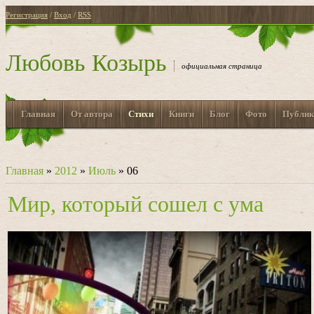
Регистрация
/
Вход
/
RSS
Любовь Козырь
официальная страница
Главная
От автора
Стихи
Книги
Блог
Фото
Публик
Главная
»
2012
»
Июль
»
06
Мир, который сошел с ума