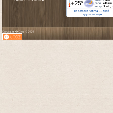
+25°
давл.:
746 мм
ветер:
3 м/с,
на сегодня
завтра
10 дней
в других городах
Copyright MyCorp © 2026