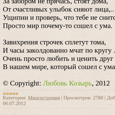
За забором не прячась, стоят дома,
От счастливых улыбок сияют лица,..
Ущипни и проверь, что тебе не снит
Просто мир почему-то сошел с ума.
Завихрения строчек сплетут тома,
И часы заколдованно мчат по кругу
Очень просто любить и ценить друг
В нашем мире, который сошел с ума
© Copyright:
Любовь Козырь
, 2012
Категория:
Многострочия
|
Просмотров:
2780
|
Доб
06.07.2012