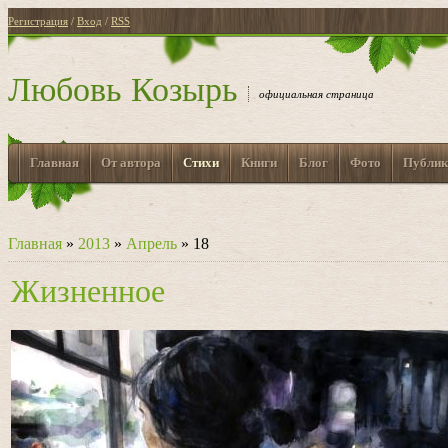
Регистрация
/
Вход
/
RSS
Любовь Козырь
официальная страница
Главная
От автора
Стихи
Книги
Блог
Фото
Публик
Главная
»
2013
»
Апрель
»
18
Жизненное