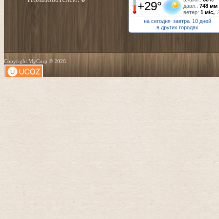
+29°
давл.:
748 мм
ветер:
1 м/с,
на сегодня
завтра
10 дней
в других городах
Copyright MyCorp © 2026