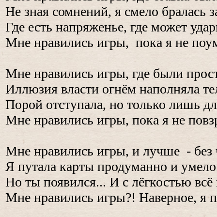
Не зная сомнений, я смело бралась з
Где есть напряженье, где может уд
Мне нравились игры, пока я не поу
Мне нравились игры, где были прос
Иллюзия власти огнём наполняла те
Порой отступала, но только лишь 
Мне нравились игры, пока я не повз
Мне нравились игры, и лучше - без 
Я путала карты продуманно и умело
Но ты появился... И с лёгкостью всё
Мне нравились игры?! Наверное, я п