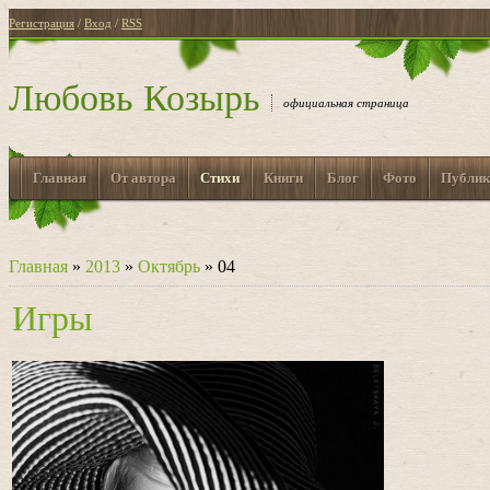
Регистрация
/
Вход
/
RSS
Любовь Козырь
официальная страница
Главная
От автора
Стихи
Книги
Блог
Фото
Публик
Главная
»
2013
»
Октябрь
»
04
Игры