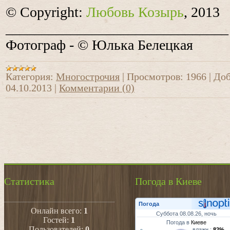
© Copyright:
Любовь Козырь
, 2013
_______________________________
Фотограф - © Юлька Белецкая
Категория:
Многострочия
|
Просмотров:
1966
|
Доб
04.10.2013
|
Комментарии (0)
Статистика
Погода в Киеве
Погода
Онлайн всего:
1
Суббота 08.08.26, ночь
Гостей:
1
Погода в
Киеве
Пользователей:
0
влажн.:
82%