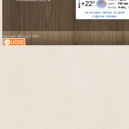
+22°
давл.:
746 мм
ветер:
4 м/с,
на сегодня
завтра
10 дней
в других городах
Copyright MyCorp © 2026