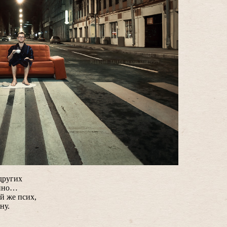
других
енно…
й же псих,
ну.