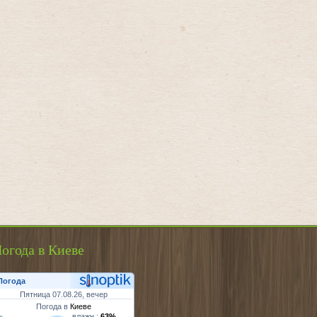
огода в Киеве
Погода
Пятница 07.08.26, вечер
Погода в
Киеве
влажн.:
63%