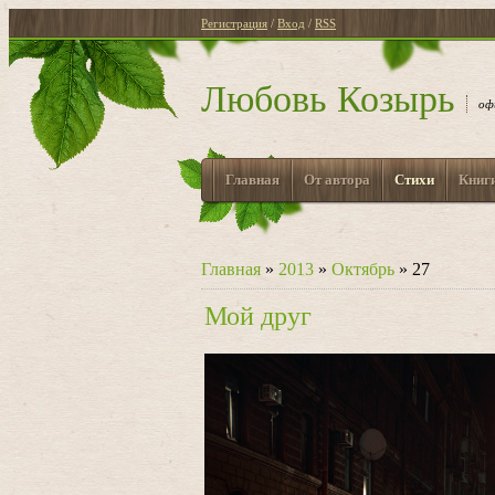
Регистрация
/
Вход
/
RSS
Любовь Козырь
оф
Главная
От автора
Стихи
Книг
Главная
»
2013
»
Октябрь
»
27
Мой друг