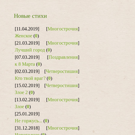
Новые стихи
[11.04.2019]
[
Многострочия
]
Женское
(
0
)
[21.03.2019]
[
Многострочия
]
Лучший город
(
0
)
[07.03.2019]
[
Поздравления
]
к 8 Марта
(
0
)
[02.03.2019]
[
Четверостишия
]
Кто твой враг?
(
0
)
[15.02.2019]
[
Четверостишия
]
Злое 2
(
0
)
[13.02.2019]
[
Многострочия
]
Злое
(
0
)
[25.01.2019]
Не горжусь...
(
0
)
[31.12.2018]
[
Многострочия
]
Новогоднее
(
0
)