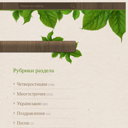
Рубрики раздела
Четверостишия
[149]
Многострочия
[252]
Українською
[60]
Поздравления
[11]
Песни
[7]