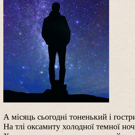
А місяць сьогодні тоненький і гостри
На тлі оксамиту холодної темної ноч