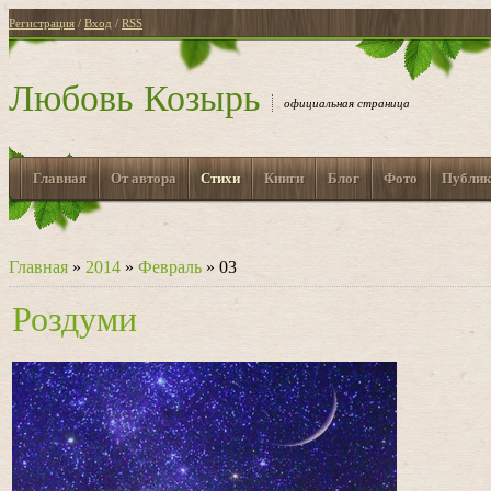
Регистрация
/
Вход
/
RSS
Любовь Козырь
официальная страница
Главная
От автора
Стихи
Книги
Блог
Фото
Публик
Главная
»
2014
»
Февраль
»
03
Роздуми