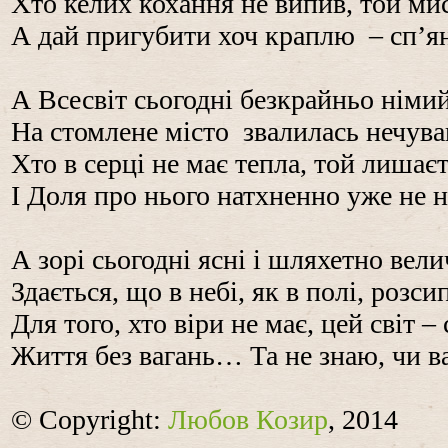
Хто келих кохання не випив, той мис
А дай пригубити хоч краплю – сп’яні
А Всесвіт сьогодні безкрайньо німий
На стомлене місто звалилась нечува
Хто в серці не має тепла, той лишає
І Доля про нього натхненно уже не
А зорі сьогодні ясні і шляхетно вели
Здається, що в небі, як в полі, розси
Для того, хто віри не має, цей світ 
Життя без вагань… Та не знаю, чи в
© Copyright:
Любов Козир
, 2014