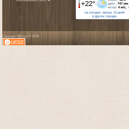
+22°
давл.:
747 мм
ветер:
4 м/с,
на сегодня
завтра
10 дней
в других городах
Copyright MyCorp © 2026