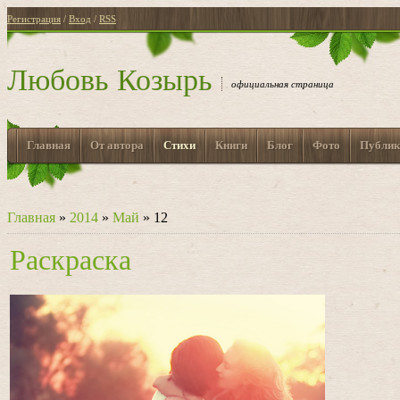
Регистрация
/
Вход
/
RSS
Любовь Козырь
официальная страница
Главная
От автора
Стихи
Книги
Блог
Фото
Публик
Главная
»
2014
»
Май
»
12
Раскраска