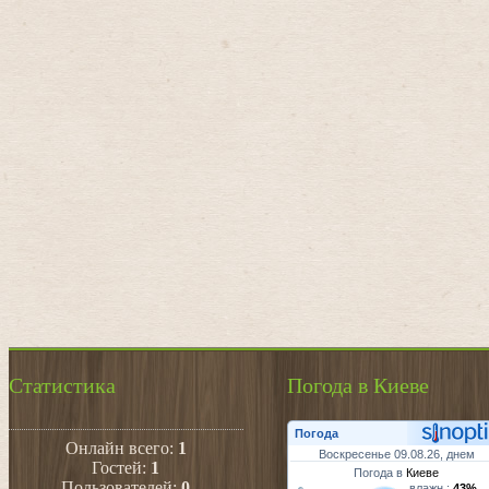
Статистика
Погода в Киеве
Погода
Онлайн всего:
1
Воскресенье 09.08.26, днем
Гостей:
1
Погода в
Киеве
Пользователей:
0
влажн.:
43%