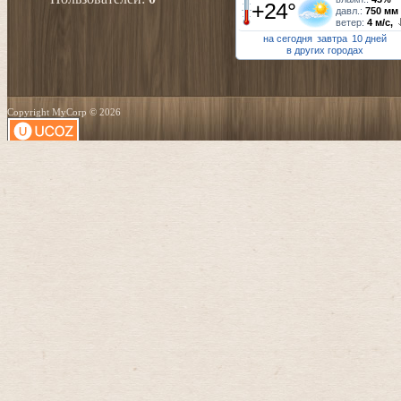
+24°
давл.:
750 мм
ветер:
4 м/с,
на сегодня
завтра
10 дней
в других городах
Copyright MyCorp © 2026