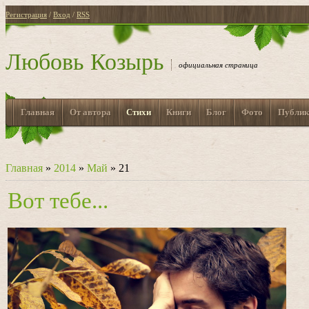
Регистрация
/
Вход
/
RSS
Любовь Козырь
официальная страница
Главная
От автора
Стихи
Книги
Блог
Фото
Публик
Главная
»
2014
»
Май
»
21
Вот тебе...