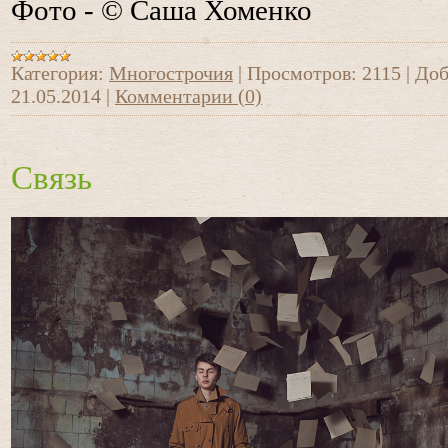
Фото - © Саша Хоменко
Категория:
Многострочия
|
Просмотров:
2115
|
Доб
21.05.2014
|
Комментарии (0)
Связь