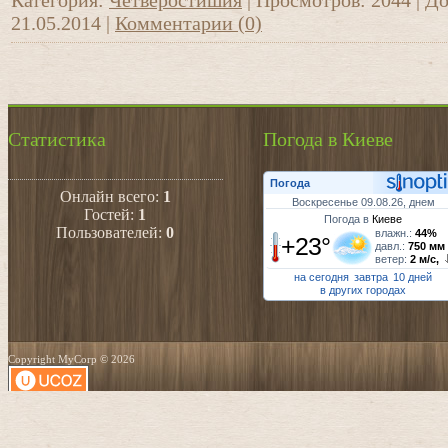
Категория:
Четверостишия
|
Просмотров:
2044
|
До
21.05.2014
|
Комментарии (0)
Статистика
Погода в Киеве
Погода
Онлайн всего:
1
Воскресенье 09.08.26, днем
Гостей:
1
Погода в
Киеве
Пользователей:
0
влажн.:
44%
+23°
давл.:
750 мм
ветер:
2 м/с,
на сегодня
завтра
10 дней
в других городах
Copyright MyCorp © 2026