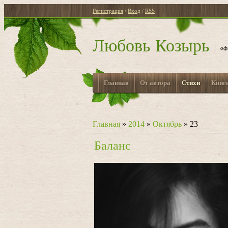
Регистрация
/
Вход
/
RSS
Любовь Козырь
оф
Главная
От автора
Стихи
Книг
Главная
»
2014
»
Октябрь
»
23
Баланс