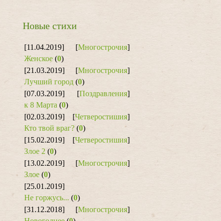
Новые стихи
[11.04.2019]
[
Многострочия
]
Женское
(
0
)
[21.03.2019]
[
Многострочия
]
Лучший город
(
0
)
[07.03.2019]
[
Поздравления
]
к 8 Марта
(
0
)
[02.03.2019]
[
Четверостишия
]
Кто твой враг?
(
0
)
[15.02.2019]
[
Четверостишия
]
Злое 2
(
0
)
[13.02.2019]
[
Многострочия
]
Злое
(
0
)
[25.01.2019]
Не горжусь...
(
0
)
[31.12.2018]
[
Многострочия
]
Новогоднее
(
0
)