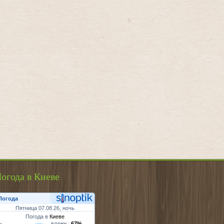
огода в Киеве
Погода
Пятница 07.08.26, ночь
Погода в
Киеве
влажн.:
67%