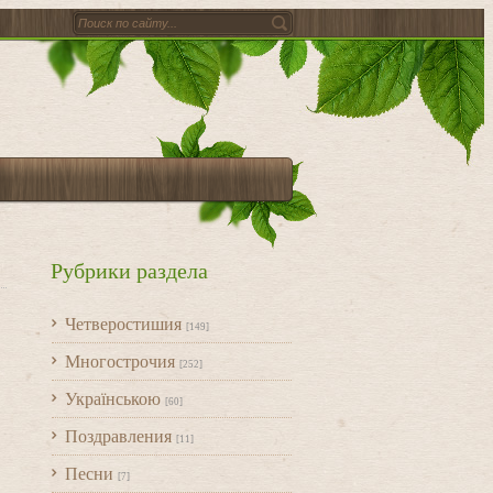
Рубрики раздела
Четверостишия
[149]
Многострочия
[252]
Українською
[60]
Поздравления
[11]
Песни
[7]