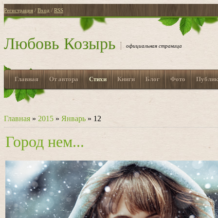
Регистрация
/
Вход
/
RSS
Любовь Козырь
официальная страница
Главная
От автора
Стихи
Книги
Блог
Фото
Публик
Главная
»
2015
»
Январь
»
12
Город нем...