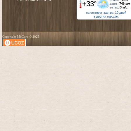
+33°
давл.:
746 мм
ветер:
3 м/с,
на сегодня
завтра
10 дней
в других городах
Copyright MyCorp © 2026