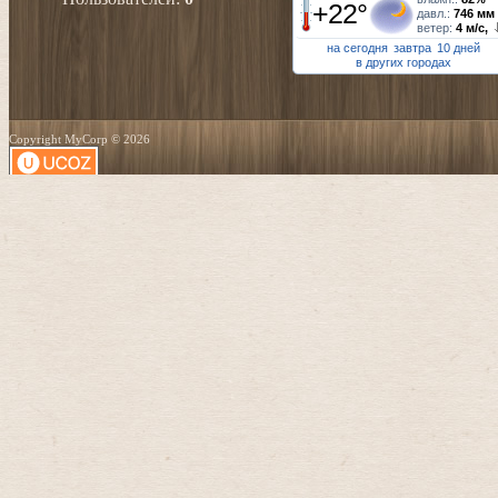
+22°
давл.:
746 мм
ветер:
4 м/с,
на сегодня
завтра
10 дней
в других городах
Copyright MyCorp © 2026