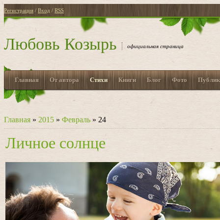
Регистрация
/
Вход
/
RSS
Любовь Козырь
официальная страница
Главная
От автора
Стихи
Книги
Блог
Фото
Публик
Главная
»
2015
»
Февраль
»
24
Личное солнце