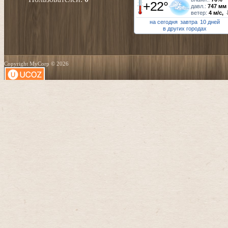
+22°
давл.:
747 мм
ветер:
4 м/с,
на сегодня
завтра
10 дней
в других городах
Copyright MyCorp © 2026