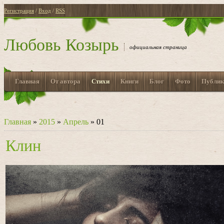
Регистрация
/
Вход
/
RSS
Любовь Козырь
официальная страница
Главная
От автора
Стихи
Книги
Блог
Фото
Публик
Главная
»
2015
»
Апрель
»
01
Клин