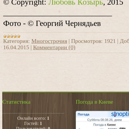
© Copyright:
Любовь Козырь
, 2015
___________________________
Фото -
©
Георгий Чернядьев
Категория:
Многострочия
|
Просмотров:
1921
|
Доб
16.04.2015
|
Комментарии (0)
Статистика
Погода в Киеве
Погода
Онлайн всего:
1
Суббота 08.08.26, днем
Гостей:
1
Погода в
Киеве
Пользователей:
0
влажн.:
69%