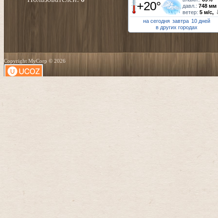
+20°
давл.:
748 мм
ветер:
5 м/с,
на сегодня
завтра
10 дней
в других городах
Copyright MyCorp © 2026