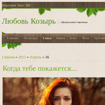
Регистрация
/
Вход
/
RSS
Любовь Козырь
официальная страница
Главная
От автора
Стихи
Книги
Блог
Фото
Публик
Главная
»
2015
»
Апрель
»
16
Когда тебе покажется...