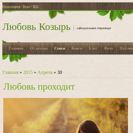
Регистрация
/
Вход
/
RSS
Любовь Козырь
официальная страница
Главная
От автора
Стихи
Книги
Блог
Фото
Публик
Главная
»
2015
»
Апрель
»
30
Любовь проходит