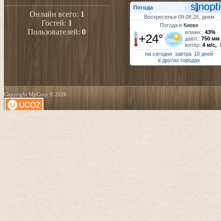
Погода
Онлайн всего:
1
Воскресенье 09.08.26, днем
Гостей:
1
Погода в
Киеве
Пользователей:
0
влажн.:
43%
+24°
давл.:
750 мм
ветер:
4 м/с,
на сегодня
завтра
10 дней
в других городах
Copyright MyCorp © 2026