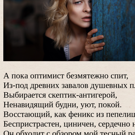
А пока оптимист безмятежно спит,
Из-под древних завалов душевных п
Выбирается скептик-антигерой,
Ненавидящий будни, уют, покой.
Восстающий, как феникс из пепели
Беспристрастен, циничен, сердечно 
Он обходит с обзором мой тесный ра