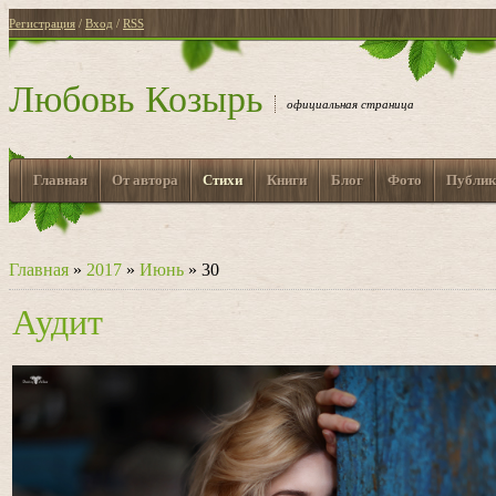
Регистрация
/
Вход
/
RSS
Любовь Козырь
официальная страница
Главная
От автора
Стихи
Книги
Блог
Фото
Публик
Главная
»
2017
»
Июнь
»
30
Аудит