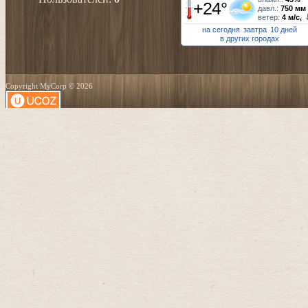
+24°
давл.:
750 мм
ветер:
4 м/с,
на сегодня
завтра
10 дней
в других городах
Copyright MyCorp © 2026