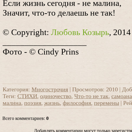
Если жизнь сегодня - не малина,
Значит, что-то делаешь не так!
© Copyright:
Любовь Козырь
, 2014
___________________
Фото - © Cindy Prins
Категория
:
Многострочия
|
Просмотров
: 2010 |
Доб
Теги
:
СТИХИ
,
одиночество
,
Что-то не так
,
самоана
малина
,
поэзия
,
жизнь
,
философия
,
перемены
|
Рей
Всего комментариев
:
0
Добавлять комментарии могут только зарегистр