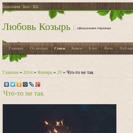
Регистрация
/
Вход
/
RSS
Любовь Козырь
официальная страница
Главная
От автора
Стихи
Книги
Блог
Фото
Публик
Главная
»
2014
»
Январь
»
20
» Что-то не так
Что-то не так