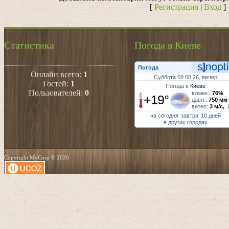
[
Регистрация
|
Вход
]
Статистика
Погода в Киеве
Погода
Онлайн всего:
1
Суббота 08.08.26, вечер
Гостей:
1
Погода в
Киеве
Пользователей:
0
влажн.:
76%
+19°
давл.:
750 мм
ветер:
3 м/с,
на сегодня
завтра
10 дней
в других городах
Copyright MyCorp © 2026