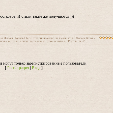
остковое. И стихи такие же получаются )))
ил
:
Любовь_Козырь
|
Теги
:
отпусти прошлое
,
не рыдай
,
стихи Любови Козырь
,
ороны
,
всё будет хорош
,
жить дальше
,
отпусти любовь
|
Рейтинг
:
5.0
/
4
 могут только зарегистрированные пользователи.
[
Регистрация
|
Вход
]