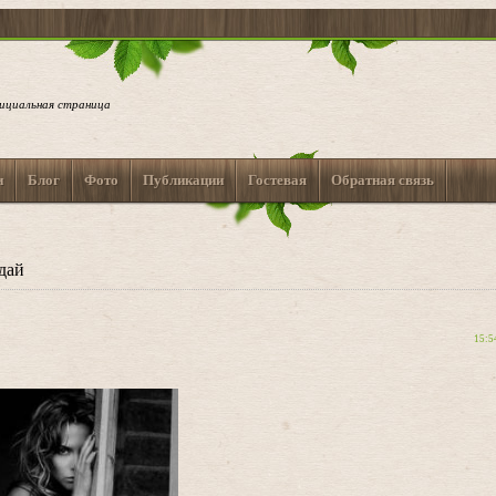
ициальная страница
и
Блог
Фото
Публикации
Гостевая
Обратная связь
дай
15:5