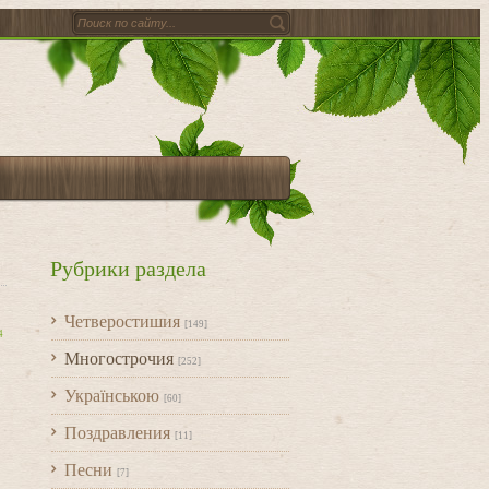
Рубрики раздела
Четверостишия
[149]
4
Многострочия
[252]
Українською
[60]
Поздравления
[11]
Песни
[7]