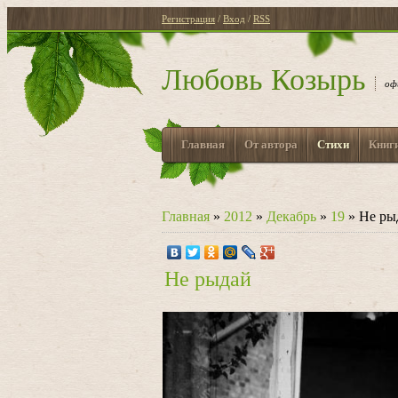
Регистрация
/
Вход
/
RSS
Любовь Козырь
оф
Главная
От автора
Стихи
Книг
Главная
»
2012
»
Декабрь
»
19
» Не ры
Не рыдай