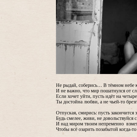
Не рыдай, соберись… В тёмном небе 
И не важно, что мир пошатнулся от сл
Если хочет уйти, пусть идёт на четыр
Ты достойна любви, а не чьей-то брез
Отпуская, смирись: пусть закончится 
Будь смелее, живи, не довольствуйся 
И над миром твоим непременно взмет
Чтобы всё озарить позабытой когда-то