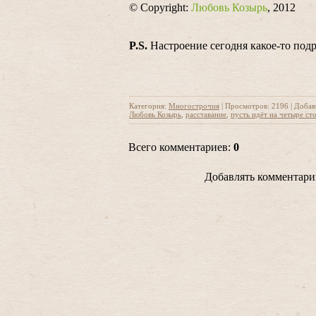
© Copyright:
Любовь Козырь
, 2012
P.S.
Настроение сегодня какое-то подр
Категория
:
Многострочия
|
Просмотров
: 2196 |
Добав
Любовь Козырь
,
расставание
,
пусть идёт на четыре ст
Всего комментариев
:
0
Добавлять комментарии