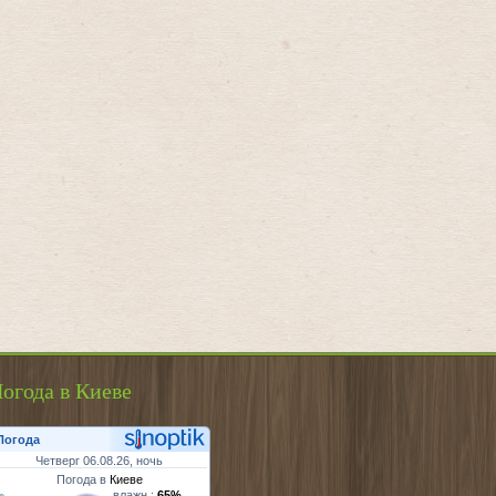
огода в Киеве
Погода
Четверг 06.08.26, ночь
Погода в
Киеве
влажн.:
65%