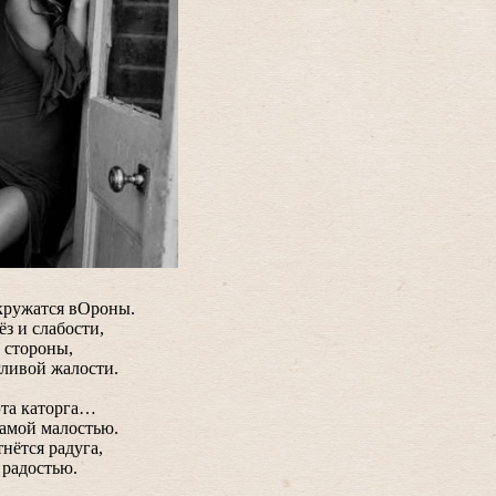
кружатся вОроны.
ёз и слабости,
е стороны,
гливой жалости.
эта каторга…
самой малостью.
нётся радуга,
 радостью.