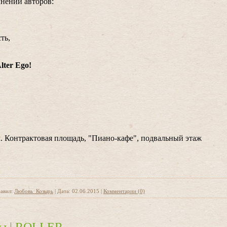
нении авторов:
ть,
lter Ego!
, м. Контрактовая площадь, "Пиано-кафе", подвальный этаж
авил:
Любовь_Козырь
|
Дата:
02.06.2015
|
Комментарии (0)