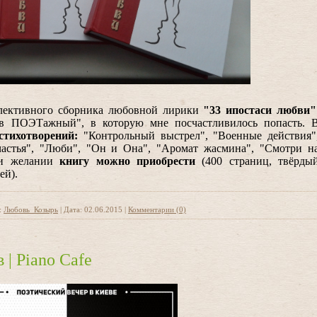
оллективного сборника любовной лирики
"33 ипостаси любви"
в ПОЭТажный", в которую мне посчастливилось попасть. 
стихотворений:
"Контрольный выстрел", "Военные действия"
частья", "Люби", "Он и Она", "Аромат жасмина", "Смотри н
ри желании
книгу можно приобрести
(400 страниц, твёрды
ей).
:
Любовь_Козырь
|
Дата:
02.06.2015
|
Комментарии (0)
 | Piano Cafe