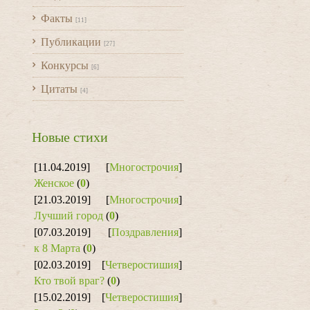
Факты
[11]
Публикации
[27]
Конкурсы
[6]
Цитаты
[4]
Новые стихи
[11.04.2019]
[
Многострочия
]
Женское
(
0
)
[21.03.2019]
[
Многострочия
]
Лучший город
(
0
)
[07.03.2019]
[
Поздравления
]
к 8 Марта
(
0
)
[02.03.2019]
[
Четверостишия
]
Кто твой враг?
(
0
)
[15.02.2019]
[
Четверостишия
]