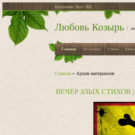
Регистрация
/
Вход
/
RSS
Любовь Козырь
оф
Главная
От автора
Стихи
Книг
Главная
»
Архив материалов
ВЕЧЕР ЗЛЫХ СТИХОВ | 