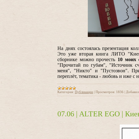
На днях состоялась презентация к
Это уже вторая книга ЛИТО "Кие
сборнике можно прочесть
10 моих 
"Прочитай по губам", "Источник с
меня", "Никто" и "Пустозвон". П
переплёт, тематика - любовь и иже с н
Категория:
Публикации
|
Просмотров:
1836
|
Добавил
07.06 | ALTER EGO | Киев