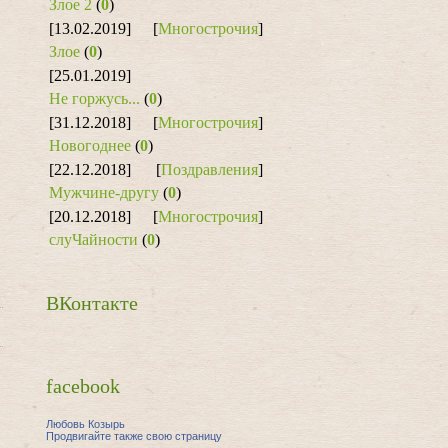
Злое 2
(
0
)
[13.02.2019]
[
Многострочия
]
Злое
(
0
)
[25.01.2019]
Не горжусь...
(
0
)
[31.12.2018]
[
Многострочия
]
Новогоднее
(
0
)
[22.12.2018]
[
Поздравления
]
Мужчине-другу
(
0
)
[20.12.2018]
[
Многострочия
]
слуЧайности
(
0
)
ВКонтакте
facebook
Любовь Козырь
Продвигайте также свою страницу