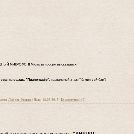
ДНЫЙ МИКРОФОН! Милости просим высказаться!:)
актовая площадь, "Пиано-кафе"
, подвальный этаж ("Хэмингуэй-бар")
авил:
Любовь_Козырь
|
Дата:
18.08.2015
|
Комментарии (0)
ацией в мартовском номере журнала
"ДНІПРО"
.