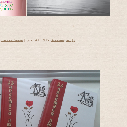
:
Любовь_Козырь
|
Дата:
04.06.2015
|
Комментарии (1)