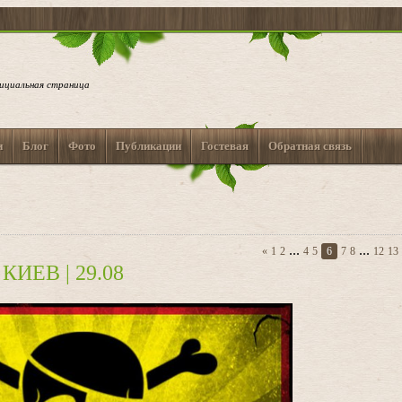
ициальная страница
и
Блог
Фото
Публикации
Гостевая
Обратная связь
...
...
«
1
2
4
5
6
7
8
12
13
КИЕВ | 29.08