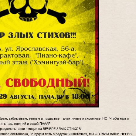
брые, заботливые, теплые и пушистые, талантливые и скромные. НО! Чтобы нам и
ить пар, горячий и едкий ПАААР!
и разделить наши эмоции на ВЕЧЕРЕ ЗЛЫХ СТИХОВ!
зитивная обстановка, не будем петь о радугах и цветочках, мы ОГОЛИМ ВАШИ НЕРВЫ!