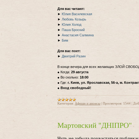
Для вас читают:
►
Юлия Василевская
►
Любовь Козырь
►
Юлия Холод
►
Паша Броский
►
Анастасия Салмина
►
Бим
Для вас поет:
►
Дмитрий Разин
В конце вечера для всех желающих ЗЛОЙ СВОБО
● Когда:
29 августа
● Во сколько:
18:00
● Где:
г. Киев, ул. Ярославская, 56-а, м. Контр
●
Вход свободный!
Категория:
Афиши и анонсы
|
Просмотров:
1544
|
Доб
Мартовский "ДНІПРО"
Чуть не забыла похвастаться публик