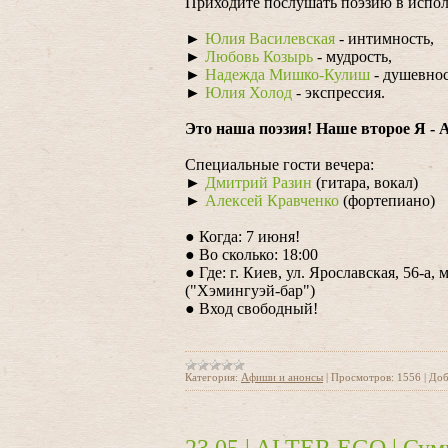
Приходите послушать поэзию в испол
►
Юлия Василевская
- интимность,
►
Любовь Козырь
- мудрость,
►
Надежда Мишко-Кулиш
- душевнос
►
Юлия Холод
- экспрессия.
Это наша поэзия! Наше второе Я - A
Специальные гости вечера:
►
Дмитрий Разин
(гитара, вокал)
►
Алексей Кравченко
(фортепиано)
● Когда: 7 июня!
● Во сколько: 18:00
● Где: г. Киев, ул. Ярославская, 56-а
("Хэмингуэй-бар")
● Вход свободный!
Категория:
Афиши и анонсы
|
Просмотров:
1556
|
Доб