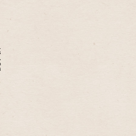
.
В
,
а
й