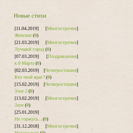
Новые стихи
[11.04.2019]
[
Многострочия
]
Женское
(
0
)
[21.03.2019]
[
Многострочия
]
Лучший город
(
0
)
[07.03.2019]
[
Поздравления
]
к 8 Марта
(
0
)
[02.03.2019]
[
Четверостишия
]
Кто твой враг?
(
0
)
[15.02.2019]
[
Четверостишия
]
Злое 2
(
0
)
[13.02.2019]
[
Многострочия
]
Злое
(
0
)
[25.01.2019]
Не горжусь...
(
0
)
[31.12.2018]
[
Многострочия
]
Новогоднее
(
0
)