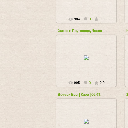
984
0
0.0
Замок в Пругонице, Чехия
08.08.2018
Любовь_Козырь
995
0
0.0
Дочери Евы | Киев | 06.03.
2
19.02.2018
Любовь_Козырь