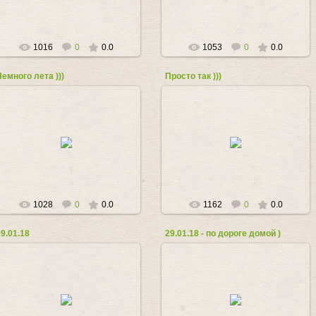
1016
0
0.0
1053
0
0.0
Немного лета )))
Просто так )))
01.08.2018
25.07.2018
Любовь_Козырь
Любовь_Козырь
1028
0
0.0
1162
0
0.0
9.01.18
29.01.18 - по дороге домой )
11.02.2018
30.01.2018
Любовь_Козырь
Любовь_Козырь