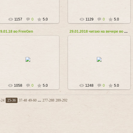
1157
0
5.0
1129
0
5.0
29.01.18 во FreeGen
29.01.2018 читаю на вечере во FreeGen
30.01.2018
29.01.2018
Любовь_Козырь
Любовь_Козырь
1058
0
5.0
1248
0
5.0
...
-24
25-36
37-48
49-60
277-288
289-292