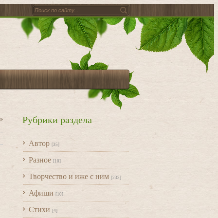
Рубрики раздела
»
Автор
[35]
Разное
[10]
Творчество и иже с ним
[233]
Афиши
[10]
Стихи
[4]