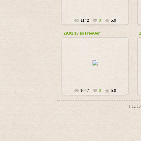
1142
0
5.0
29.01.18 во FreeGen
30.01.2018
Любовь_Козырь
1047
0
5.0
1-12
13