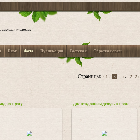
ициальная страница
и
Блог
Фото
Публикации
Гостевая
Обратная связь
Страницы
:
...
«
1
2
3
4
5
24
25
Вид на Прагу
Долгожданный дождь в Праге
08.08.2018
08.08.2018
Любовь_Козырь
Любовь_Козырь