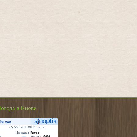
огода в Киеве
Погода
Суббота 08.08.26, утро
Погода в
Киеве
влажн.:
90%