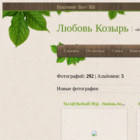
Регистрация
/
Вход
/
RSS
Любовь Козырь
оф
Главная
От автора
Стихи
Книг
Фотографий:
292
| Альбомов:
5
Новые фотографии
ТЫ ЦЕЛЬНЫЙ ЛЕД - Любовь Козырь
11.11.2018
Любовь_Козырь