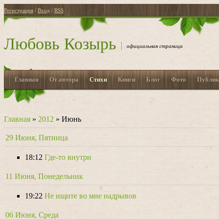
Регистрация
/
Вход
/
RSS
Любовь Козырь
официальная страница
Главная
От автора
Стихи
Книги
Блог
Фото
Публик
Главная
»
2012
»
Июнь
29 Июня, Пятница
18:12
Где-то внутри
11 Июня, Понедельник
19:22
Не ищите во мне надрывов
06 Июня, Среда