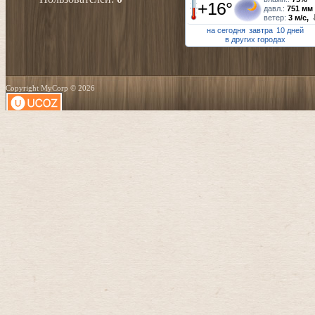
+16°
давл.:
751 мм
ветер:
3 м/с,
на сегодня
завтра
10 дней
в других городах
Copyright MyCorp © 2026