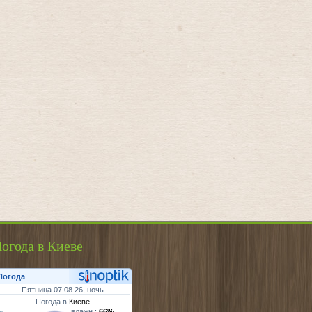
огода в Киеве
Погода
Пятница 07.08.26, ночь
Погода в
Киеве
влажн.:
66%