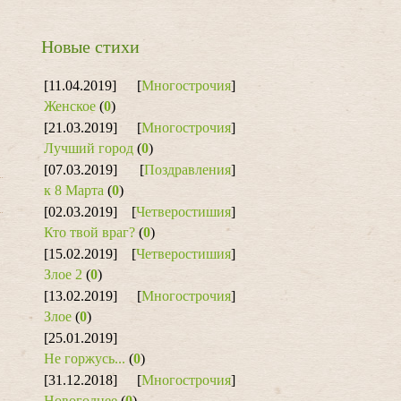
Новые стихи
[11.04.2019]
[
Многострочия
]
Женское
(
0
)
[21.03.2019]
[
Многострочия
]
Лучший город
(
0
)
[07.03.2019]
[
Поздравления
]
к 8 Марта
(
0
)
[02.03.2019]
[
Четверостишия
]
Кто твой враг?
(
0
)
[15.02.2019]
[
Четверостишия
]
Злое 2
(
0
)
[13.02.2019]
[
Многострочия
]
Злое
(
0
)
[25.01.2019]
Не горжусь...
(
0
)
[31.12.2018]
[
Многострочия
]
Новогоднее
(
0
)