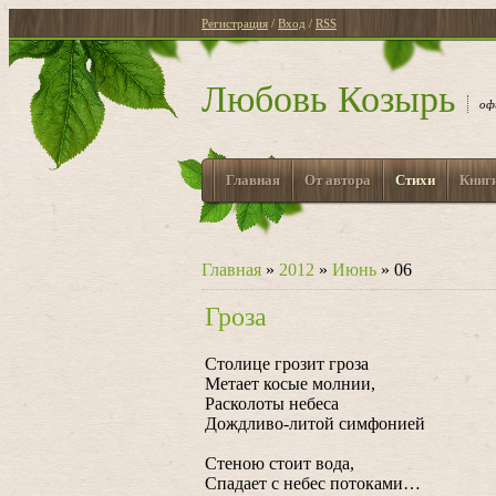
Регистрация
/
Вход
/
RSS
Любовь Козырь
оф
Главная
От автора
Стихи
Книг
Главная
»
2012
»
Июнь
»
06
Гроза
Столице грозит гроза
Метает косые молнии,
Расколоты небеса
Дождливо-литой симфонией
Стеною стоит вода,
Спадает с небес потоками…