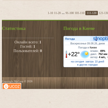
...
1-10
11-20
91-100
101-110
111-120
121-13
Статистика
Погода в Киеве
Погода
Онлайн всего:
1
Воскресенье 09.08.26, днем
Гостей:
1
Погода в
Киеве
Пользователей:
0
влажн.:
49%
+22°
давл.:
752 мм
ветер:
4 м/с,
на сегодня
завтра
10 дней
в других городах
Copyright MyCorp © 2026