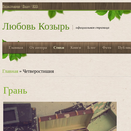
Регистрация
/
Вход
/
RSS
Любовь Козырь
официальная страница
Главная
От автора
Стихи
Книги
Блог
Фото
Публик
Главная
»
Четверостишия
Грань