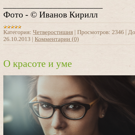
______________________
Фото - © Иванов Кирилл
Категория:
Четверостишия
|
Просмотров:
2346
|
До
26.10.2013
|
Комментарии (0)
О красоте и уме