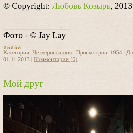
© Copyright:
Любовь Козырь
, 2013
_______________
Фото - © Jay Lay
Категория:
Четверостишия
|
Просмотров:
1954
|
До
01.11.2013
|
Комментарии (0)
Мой друг