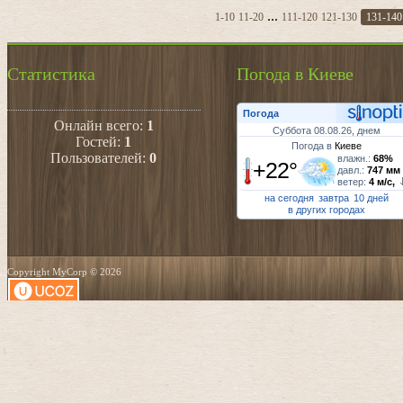
...
1-10
11-20
111-120
121-130
131-140
Статистика
Погода в Киеве
Погода
Онлайн всего:
1
Суббота 08.08.26, днем
Гостей:
1
Погода в
Киеве
Пользователей:
0
влажн.:
68%
+22°
давл.:
747 мм
ветер:
4 м/с,
на сегодня
завтра
10 дней
в других городах
Copyright MyCorp © 2026