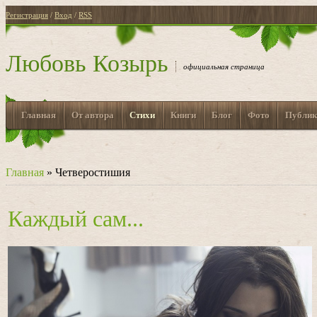
Регистрация
/
Вход
/
RSS
Любовь Козырь
официальная страница
Главная
От автора
Стихи
Книги
Блог
Фото
Публик
Главная
»
Четверостишия
Каждый сам...