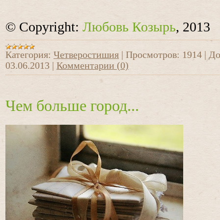
© Copyright:
Любовь Козырь
, 2013
Категория:
Четверостишия
|
Просмотров:
1914
|
До
03.06.2013
|
Комментарии (0)
Чем больше город...