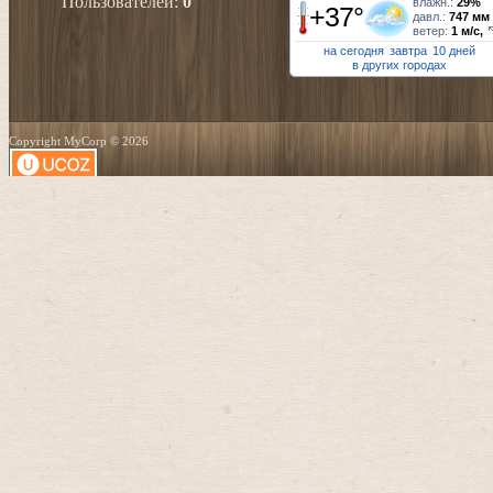
Пользователей:
0
влажн.:
29%
+37°
давл.:
747 мм
ветер:
1 м/с,
на сегодня
завтра
10 дней
в других городах
Copyright MyCorp © 2026