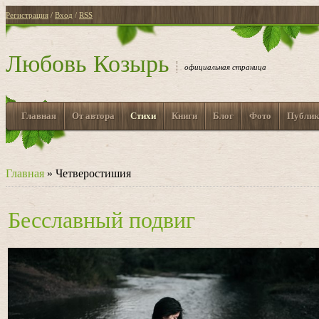
Регистрация
/
Вход
/
RSS
Любовь Козырь
официальная страница
Главная
От автора
Стихи
Книги
Блог
Фото
Публик
Главная
»
Четверостишия
Бесславный подвиг