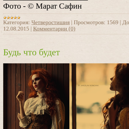
Фото - © Марат Сафин
Категория:
Четверостишия
|
Просмотров:
1569
|
До
12.08.2015
|
Комментарии (0)
Будь что будет