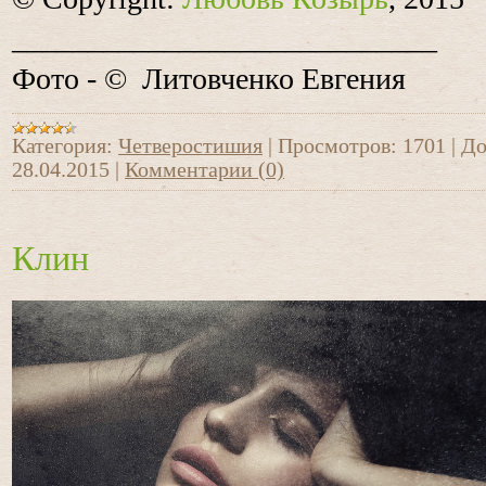
____________________________
Фото - © Литовченко Евгения
Категория:
Четверостишия
|
Просмотров:
1701
|
До
28.04.2015
|
Комментарии (0)
Клин