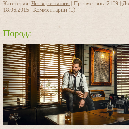
Категория:
Четверостишия
|
Просмотров:
2109
|
До
18.06.2015
|
Комментарии (0)
Порода