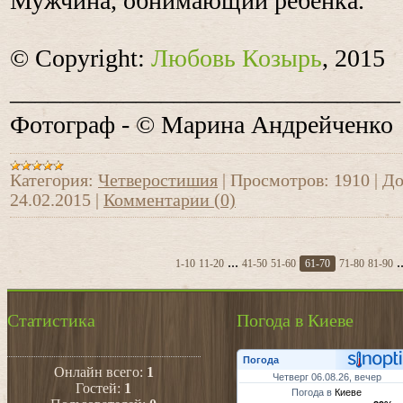
Мужчина, обнимающий ребёнка.
© Copyright:
Любовь Козырь
, 2015
_______________________________
Фотограф - © Марина Андрейченко
Категория:
Четверостишия
|
Просмотров:
1910
|
До
24.02.2015
|
Комментарии (0)
...
.
1-10
11-20
41-50
51-60
61-70
71-80
81-90
Статистика
Погода в Киеве
Погода
Онлайн всего:
1
Четверг 06.08.26, вечер
Гостей:
1
Погода в
Киеве