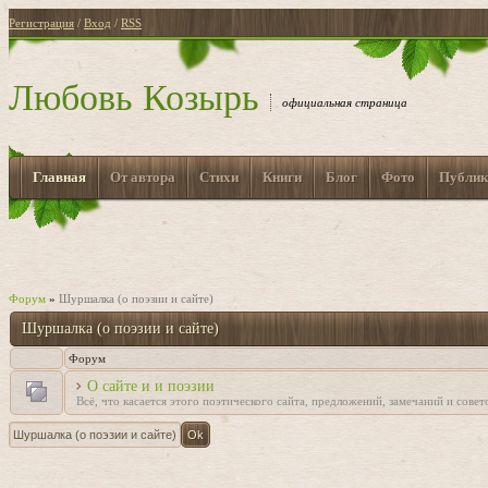
Регистрация
/
Вход
/
RSS
Любовь Козырь
официальная страница
Главная
От автора
Стихи
Книги
Блог
Фото
Публик
Форум
»
Шуршалка (о поэзии и сайте)
Шуршалка (о поэзии и сайте)
Форум
О сайте и и поэзии
Всё, что касается этого поэтического сайта, предложений, замечаний и совет