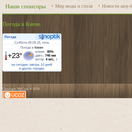
Наши спонсоры
Мир моды и стиля
Новости шоу-б
Погода в Киеве
Погода
Суббота 08.08.26, ночь
Погода в
Киеве
влажн.:
80%
+23°
давл.:
746 мм
ветер:
4 м/с,
на сегодня
завтра
10 дней
в других городах
Copyright MyCorp © 2026