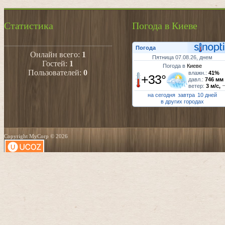
Статистика
Погода в Киеве
Погода
Онлайн всего:
1
Пятница 07.08.26, днем
Гостей:
1
Погода в
Киеве
Пользователей:
0
влажн.:
41%
+33°
давл.:
746 мм
ветер:
3 м/с,
на сегодня
завтра
10 дней
в других городах
Copyright MyCorp © 2026