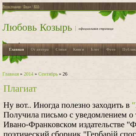
Регистрация
/
Вход
/
RSS
Любовь Козырь
официальная страница
Главная
От автора
Стихи
Книги
Блог
Фото
Публик
Главная
»
2014
»
Сентябрь
»
26
Плагиат
Ну вот.. Иногда полезно заходить в
"
Получила письмо с уведомлением о т
Ивано-Франковском издательстве "
поэтический сборник "Гербарій спог