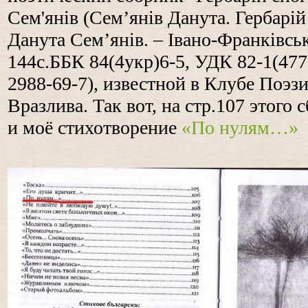
Сем'янів (
Сем’янів Данута. Гербарій 
Данута Сем’янів. – Івано-Франківськ
144с.
ББК 84(4укр)6-5
,
УДК 82-1(477
2988-69-7
), известной в Клубе Поэз
Вразлива. Так вот, на стр.107 этого
и моё стихотворение
«По нулям…»