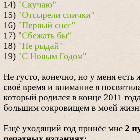
14)
"Скучаю"
15)
"Отсырели спички"
16)
"Первый снег"
17) "
Сбежать бы"
18)
"Не рыдай"
19)
"С Новым Годом"
Не густо, конечно, но у меня есть
своё время и внимание я посвятил
который родился в конце 2011 год
большим сокровищем в моей жизн
Ещё уходящий год принёс мне
2 п
печатных изданиях: