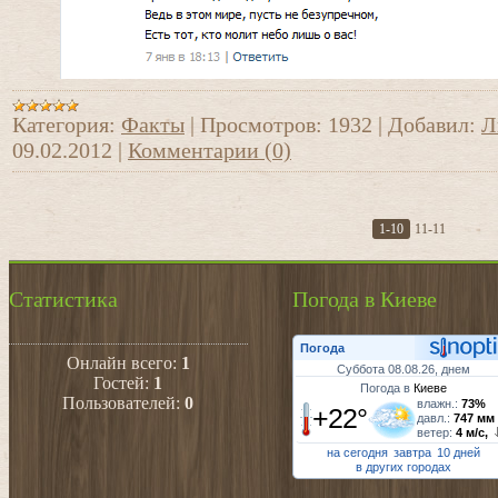
Категория:
Факты
|
Просмотров:
1932
|
Добавил:
Л
09.02.2012
|
Комментарии (0)
1-10
11-11
Статистика
Погода в Киеве
Погода
Онлайн всего:
1
Суббота 08.08.26, днем
Гостей:
1
Погода в
Киеве
Пользователей:
0
влажн.:
73%
+22°
давл.:
747 мм
ветер:
4 м/с,
на сегодня
завтра
10 дней
в других городах