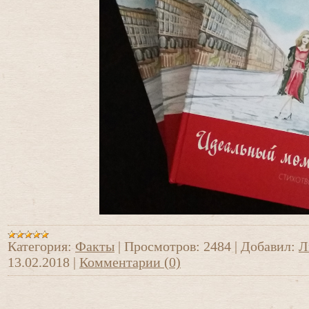
Категория:
Факты
|
Просмотров:
2484
|
Добавил:
Л
13.02.2018
|
Комментарии (0)