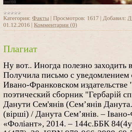
Категория:
Факты
|
Просмотров:
1617
|
Добавил:
Л
01.12.2016
|
Комментарии (0)
Плагиат
Ну вот.. Иногда полезно заходить 
Получила письмо с уведомлением о 
Ивано-Франковском издательстве 
поэтический сборник "Гербарій сп
Данути Сем'янів (
Сем’янів Данута.
(вірші) / Данута Сем’янів. – Івано
«Фоліант», 2014. – 144с.
ББК 84(4у