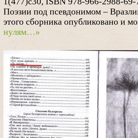
1(477)с30
,
ISBN 978-966-2988-69-
Поэзии под псевдонимом – Вразлива
этого сборника опубликовано и м
нулям…»