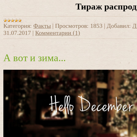
Тираж распрод
Категория:
Факты
|
Просмотров:
1853
|
Добавил:
Л
31.07.2017
|
Комментарии (1)
А вот и зима...