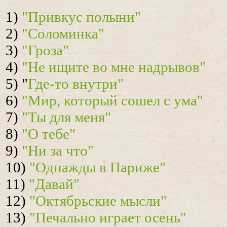
1)
"Привкус полыни"
2)
"Соломинка"
3)
"Гроза"
4)
"Не ищите во мне надрывов"
5) "
Где-то внутри"
6)
"Мир, который сошел с ума"
7)
"Ты для меня"
8)
"О тебе"
9)
"Ни за что"
10)
"Однажды в Париже"
11)
"Давай"
12)
"Октябрьские мысли"
13)
"Печально играет осень"