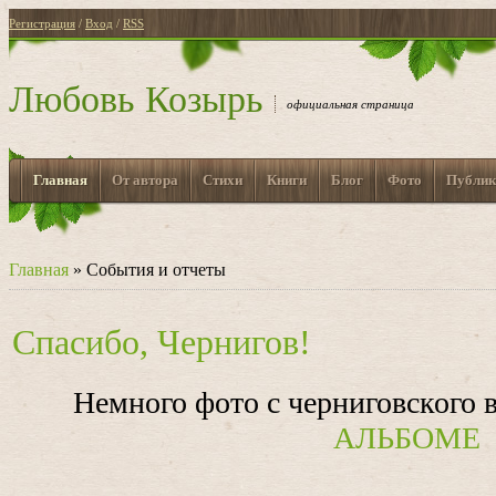
Регистрация
/
Вход
/
RSS
Любовь Козырь
официальная страница
Главная
От автора
Стихи
Книги
Блог
Фото
Публик
Главная
»
События и отчеты
Спасибо, Чернигов!
Немного фото с черниговского 
АЛЬБОМЕ