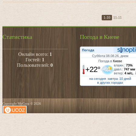
1-10
11-11
Статистика
Погода в Киеве
Погода
Онлайн всего:
1
Суббота 08.08.26, днем
Гостей:
1
Погода в
Киеве
Пользователей:
0
влажн.:
73%
+22°
давл.:
747 мм
ветер:
4 м/с,
на сегодня
завтра
10 дней
в других городах
Copyright MyCorp © 2026