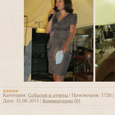
Категория:
События и отчеты
|
Просмотров:
1720
|
Дата:
31.08.2015
|
Комментарии (0)