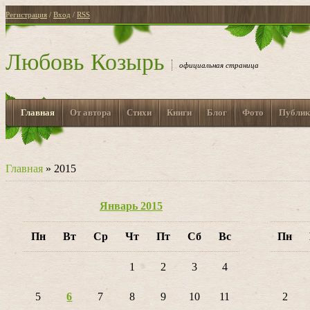
Регистрация
/
Вход
/
RSS
Любовь Козырь
официальная страница
Главная
От автора
Стихи
Книги
Блог
Фото
Публик
Главная
»
2015
Январь 2015
Пн
Вт
Ср
Чт
Пт
Сб
Вс
Пн
1
2
3
4
5
6
7
8
9
10
11
2