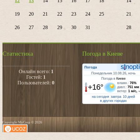
12
13
14
15
16
17
18
14
19
20
21
22
23
24
25
21
26
27
28
29
30
31
28
Статистика
Погода в Киеве
Погода
Онлайн всего:
1
Понедельник 10.08.26, ночь
Гостей:
1
Погода в
Киеве
Пользователей:
0
влажн.:
76%
+16°
давл.:
751 мм
ветер:
1 м/с,
на сегодня
завтра
10 дней
в других городах
Copyright MyCorp © 2026