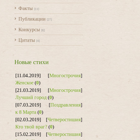
Факты
[11]
Публикации
[27]
Конкурсы
[6]
Цитаты
[4]
Новые стихи
[11.04.2019]
[
Многострочия
]
Женское
(
0
)
[21.03.2019]
[
Многострочия
]
Лучший город
(
0
)
[07.03.2019]
[
Поздравления
]
к 8 Марта
(
0
)
[02.03.2019]
[
Четверостишия
]
Кто твой враг?
(
0
)
[15.02.2019]
[
Четверостишия
]