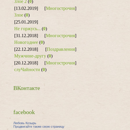
Злое 2
(
0
)
[13.02.2019]
[
Многострочия
]
Злое
(
0
)
[25.01.2019]
Не горжусь...
(
0
)
[31.12.2018]
[
Многострочия
]
Новогоднее
(
0
)
[22.12.2018]
[
Поздравления
]
Мужчине-другу
(
0
)
[20.12.2018]
[
Многострочия
]
слуЧайности
(
0
)
ВКонтакте
facebook
Любовь Козырь
Продвигайте также свою страницу