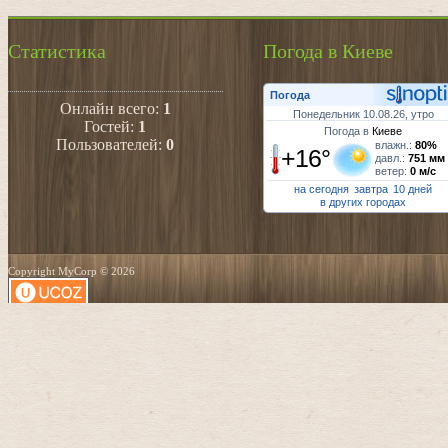
Статистика
Погода в Киеве
Погода
Онлайн всего:
1
Понедельник 10.08.26, утро
Гостей:
1
Погода в
Киеве
Пользователей:
0
влажн.:
80%
+16°
давл.:
751 мм
ветер:
0 м/с
на сегодня
завтра
10 дней
в других городах
Copyright MyCorp © 2026