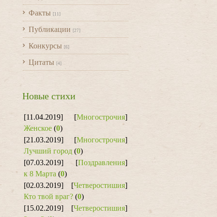
Факты
[11]
Публикации
[27]
Конкурсы
[6]
Цитаты
[4]
Новые стихи
[11.04.2019]
[
Многострочия
]
Женское
(
0
)
[21.03.2019]
[
Многострочия
]
Лучший город
(
0
)
[07.03.2019]
[
Поздравления
]
к 8 Марта
(
0
)
[02.03.2019]
[
Четверостишия
]
Кто твой враг?
(
0
)
[15.02.2019]
[
Четверостишия
]