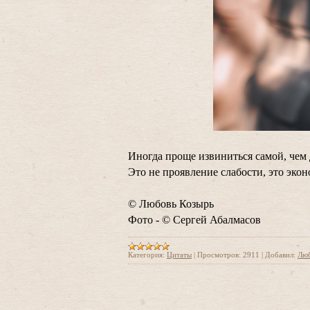
Иногда проще извиниться самой, чем д
Это не проявление слабости, это эко
© Любовь Козырь
Фото - © Сергей Абалмасов
Категория:
Цитаты
|
Просмотров:
2911
|
Добавил:
Люб