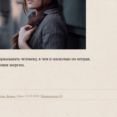
оказывать человеку, в чем и насколько он неправ.
номия энергии.
овь_Козырь
|
Дата:
12.03.2018
|
Комментарии (0)