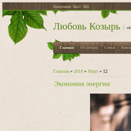
Регистрация
/
Вход
/
RSS
Любовь Козырь
оф
Главная
От автора
Стихи
Книг
Главная
»
2018
»
Март
»
12
Экономия энергии