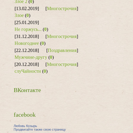
Злое 2
(
0
)
[13.02.2019]
[
Многострочия
]
Злое
(
0
)
[25.01.2019]
Не горжусь...
(
0
)
[31.12.2018]
[
Многострочия
]
Новогоднее
(
0
)
[22.12.2018]
[
Поздравления
]
Мужчине-другу
(
0
)
[20.12.2018]
[
Многострочия
]
слуЧайности
(
0
)
ВКонтакте
facebook
Любовь Козырь
Продвигайте также свою страницу