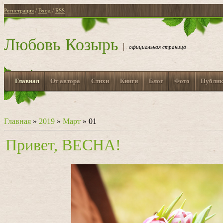
Регистрация
/
Вход
/
RSS
Любовь Козырь
официальная страница
Главная
От автора
Стихи
Книги
Блог
Фото
Публик
Главная
»
2019
»
Март
»
01
Привет, ВЕСНА!