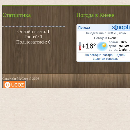
Статистика
Погода в Киеве
Погода
Онлайн всего:
1
Понедельник 10.08.26, ночь
Гостей:
1
Погода в
Киеве
Пользователей:
0
влажн.:
76%
+16°
давл.:
751 мм
ветер:
1 м/с,
на сегодня
завтра
10 дней
в других городах
Copyright MyCorp © 2026